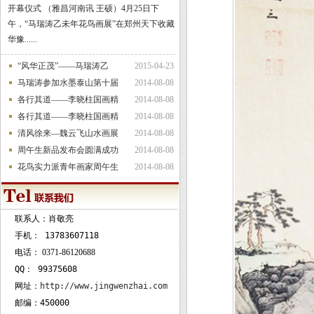
开幕仪式 （雅昌河南讯 王硕）4月25日下
午，“马瑞涛乙未年花鸟画展”在郑州天下收藏
华豫......
“风华正茂”——马瑞涛乙
2015-04-23
马瑞涛参加水墨泰山第十届
2014-08-08
各行其道——李晓柱国画精
2014-08-08
各行其道——李晓柱国画精
2014-08-08
清风徐来—魏云飞山水画展
2014-08-08
周午生新品发布会圆满成功
2014-08-08
花鸟实力派青年画家周午生
2014-08-08
联系人：肖敬亮
手机：
13783607118
电话：
0371-86120688
QQ：
99375608
网址：
http://www.jingwenzhai.com
邮编：450000