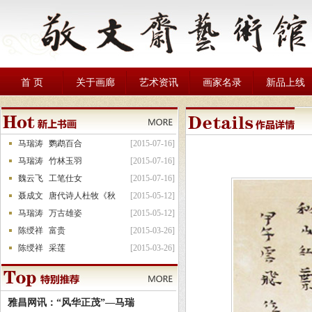
首 页
关于画廊
艺术资讯
画家名录
新品上线
马瑞涛
鹦鹉百合
[2015-07-16]
马瑞涛
竹林玉羽
[2015-07-16]
魏云飞
工笔仕女
[2015-07-16]
聂成文
唐代诗人杜牧《秋
[2015-05-12]
马瑞涛
万古雄姿
[2015-05-12]
陈绶祥
富贵
[2015-03-26]
陈绶祥
采莲
[2015-03-26]
雅昌网讯：“风华正茂”—马瑞