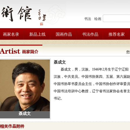
书法
绘画
画家名录
新品上线
国画作品
书法作品
推荐名家
您
聂成文
聂成文，男，汉族。1946年2月生于辽宁辽阳，1
汉族，中共党员。中国书协第四、五届、第六届
中国书协草书委员会主任，中国书协创作评审委
中国书法培训中心教授，辽宁省书法家协会名誉
书记。
聂成文