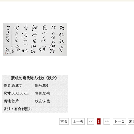
聂成文 唐代诗人杜牧《秋夕》
作者:聂成文
编号:001
尺寸:68X136 cm
售价:协商
质地:软片
状态:
未售
备注：有合影照片
首页
上一页
<<
1
>>
下一页
末