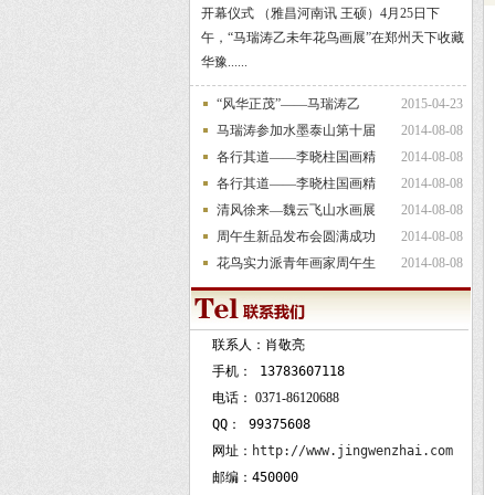
开幕仪式 （雅昌河南讯 王硕）4月25日下
午，“马瑞涛乙未年花鸟画展”在郑州天下收藏
华豫......
“风华正茂”——马瑞涛乙
2015-04-23
马瑞涛参加水墨泰山第十届
2014-08-08
各行其道——李晓柱国画精
2014-08-08
各行其道——李晓柱国画精
2014-08-08
清风徐来—魏云飞山水画展
2014-08-08
周午生新品发布会圆满成功
2014-08-08
花鸟实力派青年画家周午生
2014-08-08
联系人：肖敬亮
手机：
13783607118
电话：
0371-86120688
QQ：
99375608
网址：
http://www.jingwenzhai.com
邮编：450000