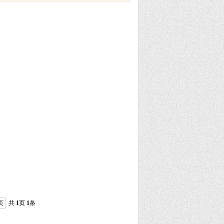
页
共
1
页
1
条