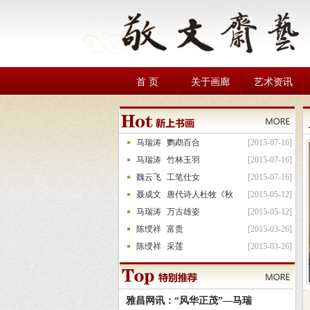
首 页
关于画廊
艺术资讯
马瑞涛
鹦鹉百合
[2015-07-16]
马瑞涛
竹林玉羽
[2015-07-16]
魏云飞
工笔仕女
[2015-07-16]
聂成文
唐代诗人杜牧《秋
[2015-05-12]
马瑞涛
万古雄姿
[2015-05-12]
陈绶祥
富贵
[2015-03-26]
陈绶祥
采莲
[2015-03-26]
雅昌网讯：“风华正茂”—马瑞