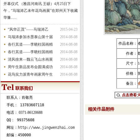
开幕仪式 （雅昌河南讯 王硕）4月25日下
午，“马瑞涛乙未年花鸟画展”在郑州天下收藏
华豫......
“风华正茂”——马瑞涛乙
2015-04-23
马瑞涛参加水墨泰山第十届
2014-08-08
作品名称：
各行其道——李晓柱国画精
2014-08-08
各行其道——李晓柱国画精
2014-08-08
作者：
清风徐来—魏云飞山水画展
2014-08-08
尺寸：
1
周午生新品发布会圆满成功
2014-08-08
价格：
花鸟实力派青年画家周午生
2014-08-08
备注：
联系人：肖敬亮
手机：
13783607118
电话：
0371-86120688
QQ：
99375608
网址：
http://www.jingwenzhai.com
邮编：450000