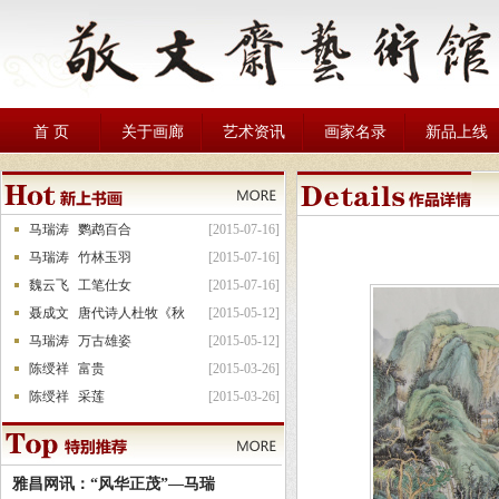
首 页
关于画廊
艺术资讯
画家名录
新品上线
马瑞涛
鹦鹉百合
[2015-07-16]
马瑞涛
竹林玉羽
[2015-07-16]
魏云飞
工笔仕女
[2015-07-16]
聂成文
唐代诗人杜牧《秋
[2015-05-12]
马瑞涛
万古雄姿
[2015-05-12]
陈绶祥
富贵
[2015-03-26]
陈绶祥
采莲
[2015-03-26]
雅昌网讯：“风华正茂”—马瑞