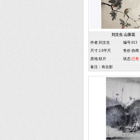
刘文生 山茶花
作者:刘文生
编号:013
尺寸:2.8平尺
售价:协商
质地:软片
状态:
已售
备注：有合影