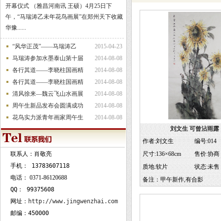
开幕仪式 （雅昌河南讯 王硕）4月25日下
午，“马瑞涛乙未年花鸟画展”在郑州天下收藏
华豫......
“风华正茂”——马瑞涛乙
2015-04-23
马瑞涛参加水墨泰山第十届
2014-08-08
各行其道——李晓柱国画精
2014-08-08
各行其道——李晓柱国画精
2014-08-08
清风徐来—魏云飞山水画展
2014-08-08
周午生新品发布会圆满成功
2014-08-08
花鸟实力派青年画家周午生
2014-08-08
刘文生 可曾沾雨露
作者:刘文生
编号:014
联系人：肖敬亮
尺寸:136×68cm
售价:协商
手机：
13783607118
质地:软片
状态:
未售
电话：
0371-86120688
备注：甲午新作,有合影
QQ：
99375608
网址：
http://www.jingwenzhai.com
邮编：450000