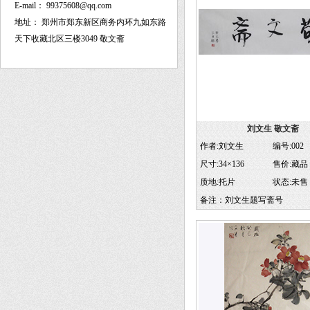
E-mail：
99375608@qq.com
地址：
郑州市郑东新区商务内环九如东路
天下收藏北区三楼3049 敬文斋
刘文生 敬文斋
作者:刘文生
编号:002
尺寸:34×136
售价:藏品
质地:托片
状态:
未售
备注：刘文生题写斋号