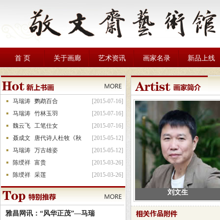
首 页
关于画廊
艺术资讯
画家名录
新品上线
马瑞涛
鹦鹉百合
[2015-07-16]
马瑞涛
竹林玉羽
[2015-07-16]
魏云飞
工笔仕女
[2015-07-16]
聂成文
唐代诗人杜牧《秋
[2015-05-12]
马瑞涛
万古雄姿
[2015-05-12]
陈绶祥
富贵
[2015-03-26]
陈绶祥
采莲
[2015-03-26]
刘文生
雅昌网讯：“风华正茂”—马瑞